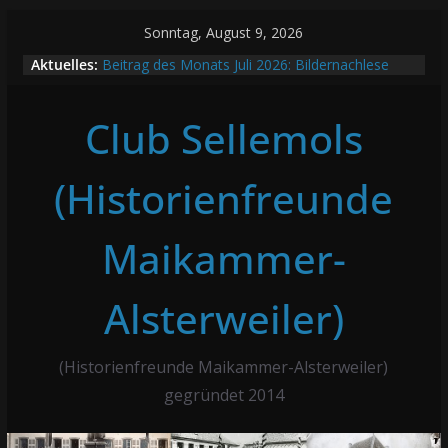
Zum
Sonntag, August 9, 2026
Inhalt
Aktuelles:
Beitrag des Monats Juli 2026: Bildernachlese
springen
Alsterweiler Brunnenkerwe
16.06.2026 Seniorennachmittag mit Erzählcafé
Club Sellemols
KALMITTURM – Stammtisch August 2026
Beitrag des Monats August 2026: Familie Wothe
Stammtisch Juli 2026
(Historienfreunde
Maikammer-
Alsterweiler)
(Historienfreunde Maikammer-Alsterweiler)
gegründet 2014