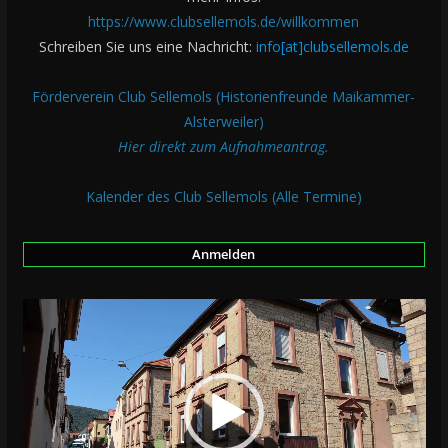
https://www.clubsellemols.de/willkommen
Schreiben Sie uns eine Nachricht:
info[at]clubsellemols.de
Förderverein Club Sellemols (Historienfreunde Maikammer-
Alsterweiler)
Hier direkt zum Aufnahmeantrag.
Kalender des Club Sellemols (Alle Termine)
Anmelden
V
i
d
e
o
-