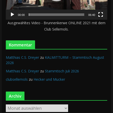
P
l
00:00
06:40
a
y
Ausgewähltes Video - Brunnenkerwe ONLINE 2021 mit dem
e
Club Sellemols.
r
Kommentar
Matthias C.S. Dreyer
zu
KALMITTURM – Stammtisch August
2026
Matthias C.S. Dreyer
zu
Stammtisch Juli 2026
clubsellemols
zu
Hecker und Mucker
Archiv
A