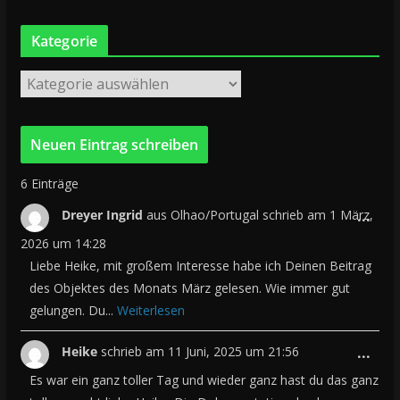
r
c
Kategorie
h
i
K
v
a
t
e
g
6 Einträge
o
D
r
Dreyer Ingrid
aus
Olhao/Portugal
schrieb am
1 März,
...
i
i
2026
um
14:28
e
e
Liebe Heike, mit großem Interesse habe ich Deinen Beitrag
des Objektes des Monats März gelesen. Wie immer gut
s
gelungen. Du...
Weiterlesen
e
M
D
Heike
schrieb am
11 Juni, 2025
um
21:56
...
e
i
Es war ein ganz toller Tag und wieder ganz hast du das ganz
t