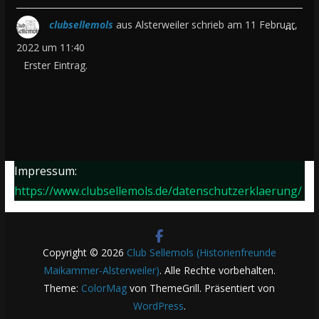
u
b
d
n
e
s
o
D
clubsellemols
aus
Alsterweiler
schrieb am
11 Februar,
...
e
-
M
b
x
i
2022
um
11:40
n
/
e
l
e
e
Erster Eintrag.
.
a
t
e
i
s
u
a
n
n
e
s
b
d
-
M
b
o
e
/
e
l
x
n
a
t
Impressum:
e
e
.
u
a
https://www.clubsellemols.de/datenschutzerklaerung/
n
i
s
b
d
n
b
o
e
-
l
x
n
/
Copyright © 2026
Club Sellemols (Historienfreunde
e
e
Maikammer-Alsterweiler)
. Alle Rechte vorbehalten.
.
a
n
i
Theme:
ColorMag
von ThemeGrill. Präsentiert von
u
d
n
WordPress
.
s