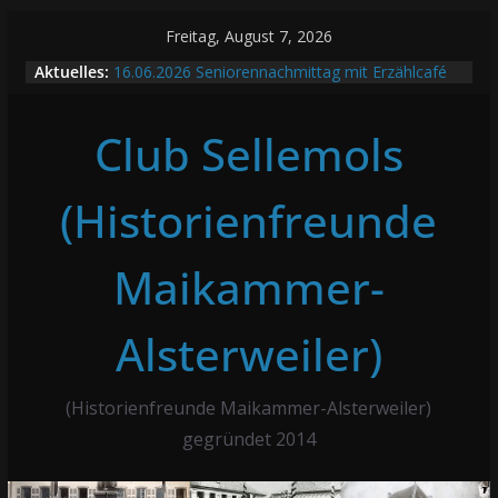
Zum
Freitag, August 7, 2026
Inhalt
Aktuelles:
16.06.2026 Seniorennachmittag mit Erzählcafé
springen
KALMITTURM – Stammtisch August 2026
Beitrag des Monats August 2026: Familie Wothe
Club Sellemols
Stammtisch Juli 2026
Beitrag des Monats Juli 2026: Bildernachlese
Alsterweiler Brunnenkerwe
(Historienfreunde
Maikammer-
Alsterweiler)
(Historienfreunde Maikammer-Alsterweiler)
gegründet 2014