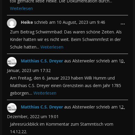
e
toll gemacht liebe Heike. Die Dokumentation durch...
a
Weiterlesen
s
b
e
o
D
Heike
schrieb am
10 August, 2023
um
9:46
...
M
x
i
Zum Beitrag Schwimmbad: Das waren schöne Zeiten. Als
e
e
e
Kinder hatten wir es nicht weit. Beim Schwimmfest in der
t
Schule hatten...
Weiterlesen
i
s
a
n
e
b
D
Matthias C.S. Dreyer
aus
Alsterweiler
schrieb am
10
...
-
M
o
i
Januar, 2023
um
17:32
/
e
x
e
Am Freitag, den 6. Januar 2023 haben Willi Humm und
a
t
e
Matthias C.S. Dreyer einen Grenzstein aus dem Jahr 1785
s
u
a
geborgen....
Weiterlesen
i
e
s
b
n
M
b
o
D
Matthias C.S. Dreyer
aus
Alsterweiler
schrieb am
12
...
-
e
l
x
i
Dezember, 2022
um
19:01
/
t
e
e
e
Jahresrückblick im Kommentar zum Stammtisch vom
a
a
n
14.12.22.
i
s