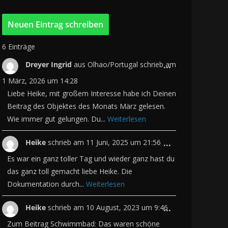
a
t
e
g
6 Einträge
o
D
r
Dreyer Ingrid
aus
Olhao/Portugal
schrieb am
...
i
i
1 März, 2026
um
14:28
e
e
Liebe Heike, mit großem Interesse habe ich Deinen
Beitrag des Objektes des Monats März gelesen.
s
Wie immer gut gelungen. Du...
Weiterlesen
e
M
D
Heike
schrieb am
11 Juni, 2025
um
21:56
...
e
i
Es war ein ganz toller Tag und wieder ganz hast du
t
e
das ganz toll gemacht liebe Heike. Die
a
Dokumentation durch...
Weiterlesen
s
b
e
o
D
Heike
schrieb am
10 August, 2023
um
9:46
...
M
x
i
Zum Beitrag Schwimmbad: Das waren schöne
e