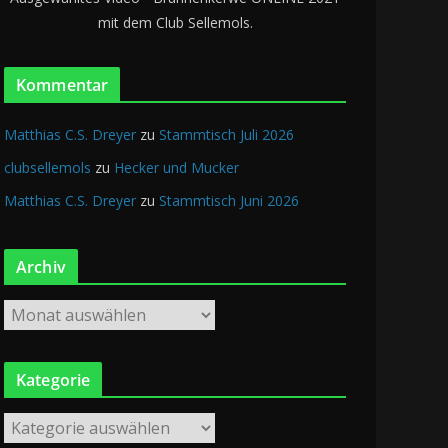
a
mit dem Club Sellemols.
y
e
r
Kommentar
Matthias C.S. Dreyer
zu
Stammtisch Juli 2026
clubsellemols
zu
Hecker und Mucker
Matthias C.S. Dreyer
zu
Stammtisch Juni 2026
Archiv
A
r
c
Kategorie
h
i
K
v