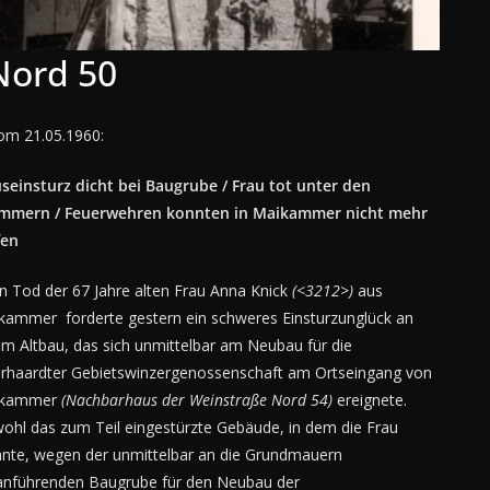
Nord 50
om 21.05.1960:
seinsturz dicht bei Baugrube / Frau tot unter den
mmern / Feuerwehren konnten in Maikammer nicht mehr
fen
n Tod der 67 Jahre alten Frau Anna Knick
(<3212>)
aus
kammer forderte gestern ein schweres Einsturzunglück an
em Altbau, das sich unmittelbar am Neubau für die
rhaardter Gebietswinzergenossenschaft am Ortseingang von
ikammer
(Nachbarhaus der Weinstraße Nord 54)
ereignete.
ohl das zum Teil eingestürzte Gebäude, in dem die Frau
nte, wegen der unmittelbar an die Grundmauern
anführenden Baugrube für den Neubau der