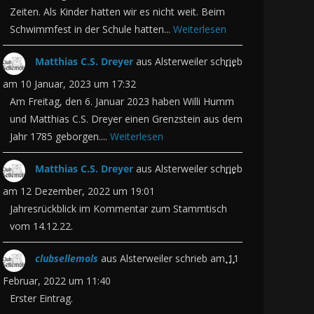
e
e
Zeiten. Als Kinder hatten wir es nicht weit. Beim
t
Schwimmfest in der Schule hatten...
Weiterlesen
i
s
a
n
e
b
D
Matthias C.S. Dreyer
aus
Alsterweiler
schrieb
...
-
M
o
i
am
10 Januar, 2023
um
17:32
/
e
x
e
Am Freitag, den 6. Januar 2023 haben Willi Humm
a
t
e
und Matthias C.S. Dreyer einen Grenzstein aus dem
s
u
a
Jahr 1785 geborgen....
Weiterlesen
i
e
s
b
n
M
b
o
D
Matthias C.S. Dreyer
aus
Alsterweiler
schrieb
...
-
e
l
x
i
am
12 Dezember, 2022
um
19:01
/
t
e
e
e
Jahresrückblick im Kommentar zum Stammtisch
a
a
n
vom 14.12.22.
i
s
u
b
d
n
e
s
o
D
clubsellemols
aus
Alsterweiler
schrieb am
11
...
e
-
M
b
x
i
Februar, 2022
um
11:40
n
/
e
l
e
e
Erster Eintrag.
.
a
t
e