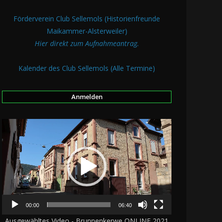
Förderverein Club Sellemols (Historienfreunde
Maikammer-Alsterweiler)
Hier direkt zum Aufnahmeantrag.
Kalender des Club Sellemols (Alle Termine)
Anmelden
V
i
d
e
o
-
P
00:00
06:40
l
Ausgewähltes Video - Brunnenkerwe ONLINE 2021