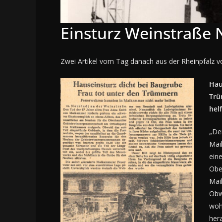
Einsturz Weinstraße 
Zwei Artikel vom Tag danach aus der Rheinpfalz v
Hau
Trü
hel
„De
Mai
ein
Obe
Ma
Obw
woh
her