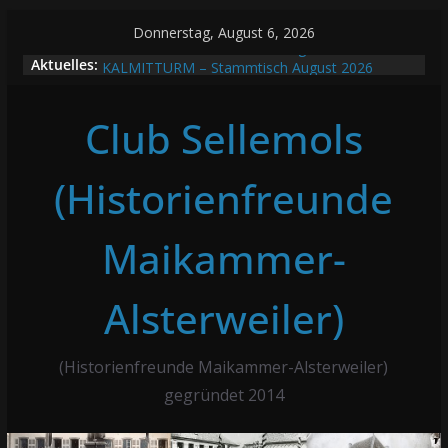
Zum
Donnerstag, August 6, 2026
Inhalt
16.06.2026 Seniorennachmittag mit Erzählcafé
Aktuelles:
KALMITTURM – Stammtisch August 2026
springen
Beitrag des Monats August 2026: Familie Wothe
Stammtisch Juli 2026
Club Sellemols
Beitrag des Monats Juli 2026: Bildernachlese
Alsterweiler Brunnenkerwe
(Historienfreunde
Maikammer-
Alsterweiler)
(Historienfreunde Maikammer-Alsterweiler)
gegründet 2014