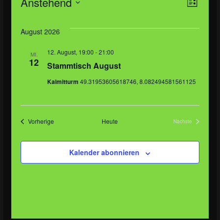
Veranstaltungen
A
V
Anstehend
L
D
i
n
e
s
a
August 2026
t
s
r
t
e
12. August, 19:00
-
21:00
MI.
u
i
a
12
Stammtisch August
m
c
n
Kalmitturm
49.31953605618746, 8.082494581561125
w
ä
h
s
h
t
t
Veranstaltungen
Vorherige
Heute
Nächste
l
Veranstaltungen
e
e
a
Kalender abonnieren
n
n
l
.
-
t
N
u