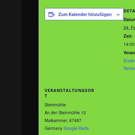
DETA
Zum Kalender hinzufügen
Datu
24. F
Zeit:
14:00
Veran
Erzäh
Senio
VERANSTALTUNGSOR
T
Steinmühle
An der Steinmühle 12
Maikammer
,
67487
Germany
Google Karte