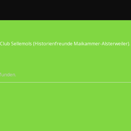
 Club Sellemols (Historienfreunde Maikammer-Alsterweiler).
efunden.