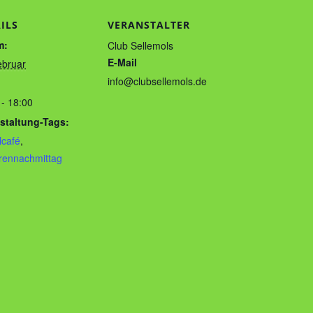
ILS
VERANSTALTER
m:
Club Sellemols
E-Mail
ebruar
info@clubsellemols.de
 - 18:00
staltung-Tags:
lcafé
,
rennachmittag